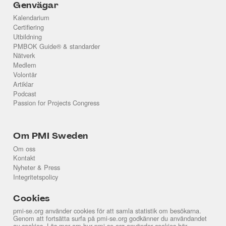
Genvägar
Kalendarium
Certifiering
Utbildning
PMBOK Guide® & standarder
Nätverk
Medlem
Volontär
Artiklar
Podcast
Passion for Projects Congress
Om PMI Sweden
Om oss
Kontakt
Nyheter & Press
Integritetspolicy
Cookies
pmi-se.org använder cookies för att samla statistik om besökarna.
Genom att fortsätta surfa på pmi-se.org godkänner du användandet
av cookies. Läs mer om hur pmi-se.org använder cookies
här
.