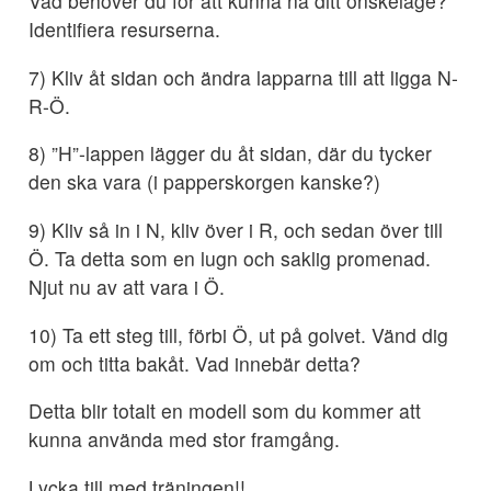
Vad behöver du för att kunna nå ditt önskeläge?
Identifiera resurserna.
7) Kliv åt sidan och ändra lapparna till att ligga N-
R-Ö.
8) ”H”-lappen lägger du åt sidan, där du tycker
den ska vara (i papperskorgen kanske?)
9) Kliv så in i N, kliv över i R, och sedan över till
Ö. Ta detta som en lugn och saklig promenad.
Njut nu av att vara i Ö.
10) Ta ett steg till, förbi Ö, ut på golvet. Vänd dig
om och titta bakåt. Vad innebär detta?
Detta blir totalt en modell som du kommer att
kunna använda med stor framgång.
Lycka till med träningen!!