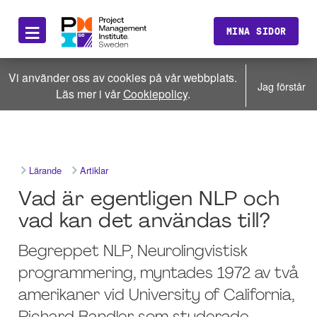
≡
MINA SIDOR
Vi använder oss av cookies på vår webbplats.
Jag förstår
Läs mer i vår
Cookiepolicy
.
Lärande
Artiklar
Vad är egentligen NLP och
vad kan det användas till?
Begreppet NLP, Neurolingvistisk
programmering, myntades 1972 av två
amerikaner vid University of California,