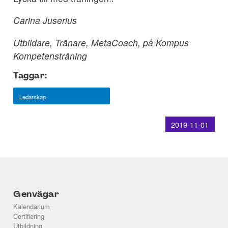
Carina Juserius
Utbildare, Tränare, MetaCoach, på Kompus
Kompetensträning
Taggar:
Ledarskap
2019-11-01
Genvägar
Kalendarium
Certifiering
Utbildning