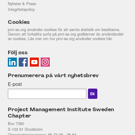
Nyheter & Press
LinkedIn (link)
Link
Link
Integritetspolicy
Cookies
Save
Save
pmi-se.org använder cookies för att samla statistik om besökarna.
Genom att fortsätta surfa på pmi-se.org godkänner du användandet
Save
Save
Save
av cookies. Läs mer om hur pmi-se.org använder cookies
här
.
Följ oss
Prenumerera på vårt nyhetsbrev
E-post
Project Management Institute Sweden
Chapter
Box 7380
S-103 91 Stockholm
Organisationsnummer: 85 72 08 - 28 84