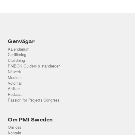
Company
Date
Date
Genvägar
Kalendarium
Date
Date
Certifiering
Utbildning
PMBOK Guide® & standarder
Company information
Title
Title
Nätverk
Medlem
Location
Location
Volontär
Artiklar
Introduction
Introduction
Podcast
Passion for Projects Congress
Title
Title
WWW (link)
Om PMI Sweden
Om oss
Link
Link
Kontakt