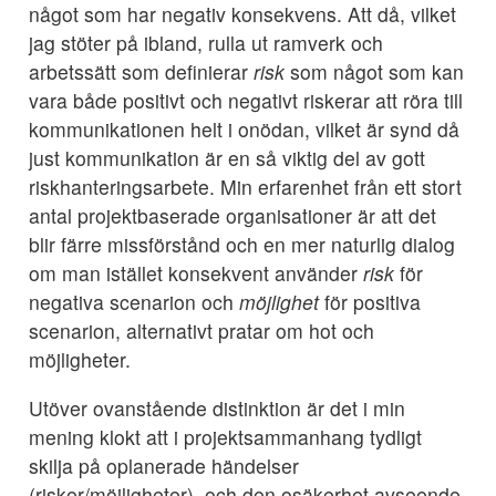
något som har negativ konsekvens. Att då, vilket
jag stöter på ibland, rulla ut ramverk och
arbetssätt som definierar
risk
som något som kan
vara både positivt och negativt riskerar att röra till
kommunikationen helt i onödan, vilket är synd då
just kommunikation är en så viktig del av gott
riskhanteringsarbete. Min erfarenhet från ett stort
antal projektbaserade organisationer är att det
blir färre missförstånd och en mer naturlig dialog
om man istället konsekvent använder
risk
för
negativa scenarion och
möjlighet
för positiva
scenarion, alternativt pratar om hot och
möjligheter.
Utöver ovanstående distinktion är det i min
mening klokt att i projektsammanhang tydligt
skilja på oplanerade händelser
(risker/möjligheter), och den osäkerhet avseende