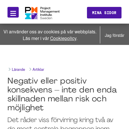
≡
MINA SIDOR
Vi använder oss av cookies på vår webbplats.
Jag förstår
Läs mer i vår
Cookiepolicy
.
Lärande
Artiklar
Negativ eller positiv
konsekvens – inte den enda
skillnaden mellan risk och
möjlighet
Det råder viss förvirring kring två av