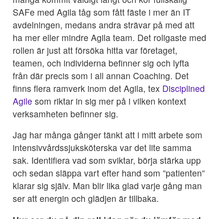
SAFe med Agila tåg som fått fäste i mer än IT
avdelningen, medans andra strävar på med att
ha mer eller mindre Agila team. Det roligaste med
rollen är just att försöka hitta var företaget,
teamen, och individerna befinner sig och lyfta
från där precis som i all annan Coaching. Det
finns flera ramverk inom det Agila, tex
Disciplined
Agile
som riktar in sig mer på i vilken kontext
verksamheten befinner sig.
Jag har många gånger tänkt att i mitt arbete som
intensivvårdssjuksköterska var det lite samma
sak. Identifiera vad som sviktar, börja stärka upp
och sedan släppa vart efter hand som ”patienten”
klarar sig själv. Man blir lika glad varje gång man
ser att energin och glädjen är tillbaka.