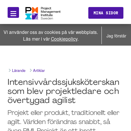
≡
MINA SIDOR
Vi använder oss av cookies på vår webbplats.
Jag förstår
Läs mer i vår
Cookiepolicy
.
Lärande
Artiklar
Intensivvårdssjuksköterskan
som blev projektledare och
övertygad agilist
Projekt eller produkt, traditionellt eller
agilt. Världen förändras snabbt, så