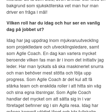
bakgrund som sjuksköterska vet man hur man
driver en fråga i mål!
Vilken roll har du idag och hur ser en vanlig
dag på jobbet ut?
Idag har jag uppdrag inom mjukvaruutveckling
som projektledare och utvecklingsledare, samt
som Agile Coach. En dag kan variera mycket
beroende vilken fas man är i inom det initiativ jag
leder. Har man lyckats så ska maskineriet snurra
och man behöver mest stötta och följa upp
progress. Som Agile Coach är det kul att få
stärka team och enskilda roller i att hitta sin väg
och sina egna lösningar. Som Agile Coach
handlar det mycket om att sätta sig in i var
företaget befinner sig i sin Agila resa. Idag har
många kommit väldigt långt och kör fullskalig