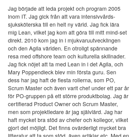
Jag började att leda projekt och program 2005
inom IT. Jag gick från att vara intensivvårds-
sjuksköterska till en helt ny värld. Jag fick lära
mig Lean, vilket jag kom att göra till mitt mind-set
direkt. 2010 kom jag in i mjukvaruutvecklingen
och den Agila världen. En otroligt spännande
resa med offshore team och kulturella skillnader.
Jag fick nöjet att ta med Lean in i det Agila, och
Mary Poppendieck blev min första guru. Sen
dess har jag haft de flesta rollerna, som PO,
Scrum Master och även varit chef under ett par år
för PO-gruppen på ett större produktbolag. Jag är
certifierad Product Owner och Scrum Master,
men som projektledare är jag självlärd. Jag har
haft mycket bra stöd av chefer och kollegor, vilket
gjort det möjligt. Det finns ovärderligt mycket bra
litteratur att ta som stöd, även artiklar etc. Med en