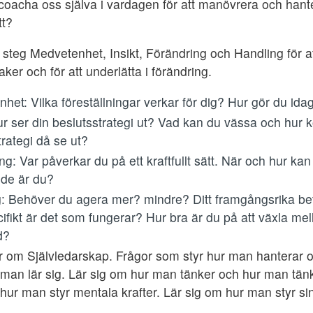
coacha oss själva i vardagen för att manövrera och hant
tt?
4 steg Medvetenhet, Insikt, Förändring och Handling för at
aker och för att underlätta i förändring.
het: Vilka föreställningar verkar för dig? Hur gör du ida
Hur ser din beslutsstrategi ut? Vad kan du vässa och hur
trategi då se ut?
ng: Var påverkar du på ett kraftfullt sätt. När och hur ka
de är du?
g: Behöver du agera mer? mindre? Ditt framgångsrika 
ifikt är det som fungerar? Hur bra är du på att växla mell
ed?
 om Självledarskap. Frågor som styr hur man hanterar oc
 man lär sig. Lär sig om hur man tänker och hur man tänk
hur man styr mentala krafter. Lär sig om hur man styr s