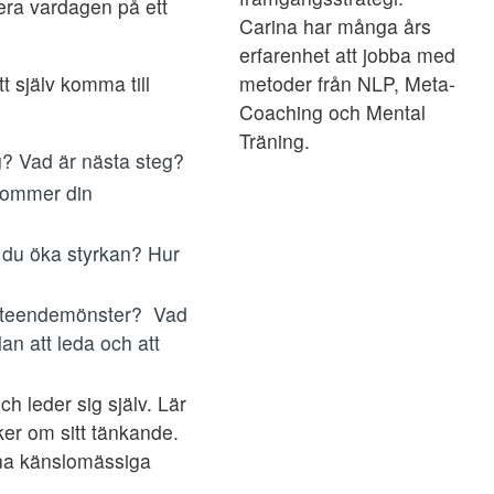
era vardagen på ett
Carina har många års
erfarenhet att jobba med
t själv komma till
metoder från NLP, Meta-
Coaching och Mental
Träning.
g? Vad är nästa steg?
 kommer din
n du öka styrkan? Hur
beteendemönster? Vad
an att leda och att
h leder sig själv. Lär
er om sitt tänkande.
ina känslomässiga