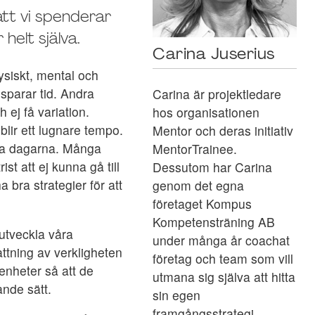
 att vi spenderar
helt själva.
Carina Juserius
ysiskt, mental och
 sparar tid. Andra
Carina är projektledare
 ej få variation.
hos organisationen
blir ett lugnare tempo.
Mentor och deras initiativ
ela dagarna. Många
MentorTrainee.
st att ej kunna gå till
Dessutom har Carina
bra strategier för att
genom det egna
företaget Kompus
Kompetensträning AB
utveckla våra
under många år coachat
ttning av verkligheten
företag och team som vill
enheter så att de
utmana sig själva att hitta
ande sätt.
sin egen
framgångsstrategi.