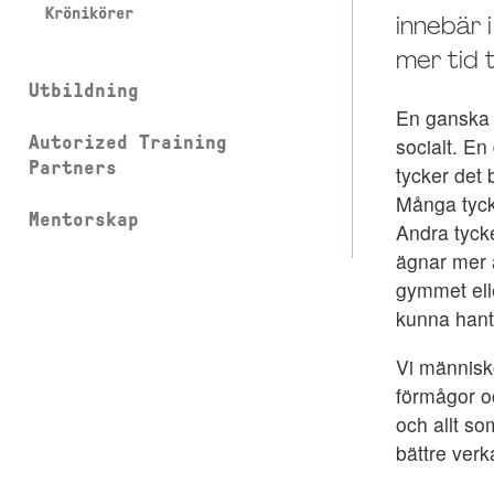
Krönikörer
innebär i
mer tid 
Utbildning
En ganska a
Autorized Training
socialt. En
Partners
tycker det 
Många tycke
Mentorskap
Andra tyck
ägnar mer av
gymmet elle
kunna hant
Vi människ
förmågor oc
och allt so
bättre verk