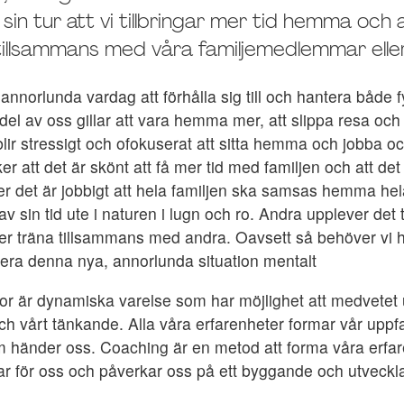
 sin tur att vi tillbringar mer tid hemma och
tillsammans med våra familjemedlemmar eller 
nnorlunda vardag att förhålla sig till och hantera både f
 del av oss gillar att vara hemma mer, att slippa resa och
blir stressigt och ofokuserat att sitta hemma och jobba och
r att det är skönt att få mer tid med familjen och att det 
er det är jobbigt att hela familjen ska samsas hemma h
 sin tid ute i naturen i lugn och ro. Andra upplever det tri
r träna tillsammans med andra. Oavsett så behöver vi ha 
era denna nya, annorlunda situation mentalt
or är dynamiska varelse som har möjlighet att medvetet 
h vårt tänkande. Alla våra erfarenheter formar vår uppfa
m händer oss. Coaching är en metod att forma våra erfar
ar för oss och påverkar oss på ett byggande och utveckl