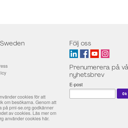
 Sweden
Följ oss
ress
Prenumerera på vå
licy
nyhetsbrev
E-post
nvänder cookies för att
tik om besökarna. Genom att
rfa på pmi-se.org godkänner
det av cookies. Läs mer om
org använder cookies
här
.