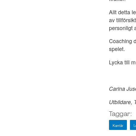
Allt detta 
av tillförs
personligt 
Coaching dä
spelet.
Lycka till 
Carina Jus
Utbildare,
Taggar:
Karriär
L