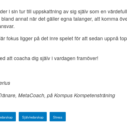
leder i sin tur till uppskattning av sig själv som en värdefu
ikt bland annat när det gäller egna talanger, att komma 
ansvar.
r fokus ligger på det inre spelet för att sedan uppnå topp
med att coacha dig själv i vardagen framöver!
erius
 Tränare, MetaCoach, på Kompus Kompetensträning
edarskap
Självledarskap
Stress