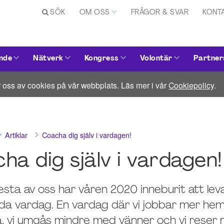
SÖK
OM OSS
FRÅGOR & SVAR
KONT
nde
Nätverk
Kongress
Volontär
Partner
 oss av cookies på vår webbplats. Läs mer i vår
Cookiepolicy
.
Artiklar
Coacha dig själv i vardagen!
ha dig själv i vardagen!
lesta av oss har våren 2020 inneburit att lev
da vardag. En vardag där vi jobbar mer hem
, vi umgås mindre med vänner och vi reser 