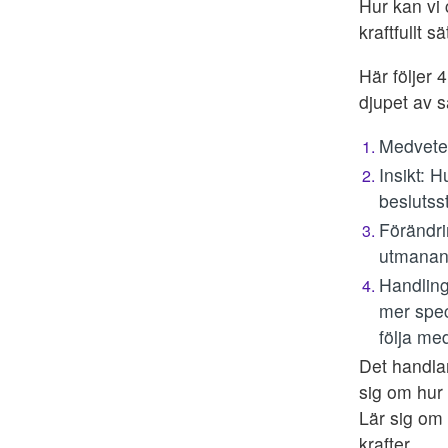
Hur kan vi 
kraftfullt sä
Här följer 
djupet av s
Medveten
Insikt: 
beslutss
Förändri
utmanan
Handlin
mer spec
följa m
Det handlar
sig om hur
Lär sig om 
krafter.