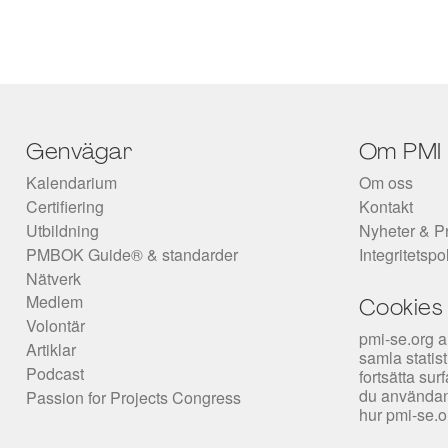
Genvägar
Om PMI
Kalendarium
Om oss
Certifiering
Kontakt
Utbildning
Nyheter & P
PMBOK Guide® & standarder
Integritetspo
Nätverk
Medlem
Cookies
Volontär
pmi-se.org a
Artiklar
samla statis
Podcast
fortsätta su
du användan
Passion for Projects Congress
hur pmi-se.