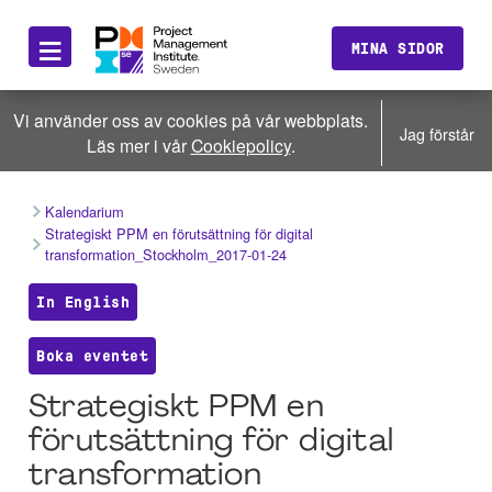
≡
MINA SIDOR
Vi använder oss av cookies på vår webbplats.
Jag förstår
Läs mer i vår
Cookiepolicy
.
Kalendarium
Strategiskt PPM en förutsättning för digital
transformation_Stockholm_2017-01-24
In English
Boka eventet
Strategiskt PPM en
förutsättning för digital
transformation