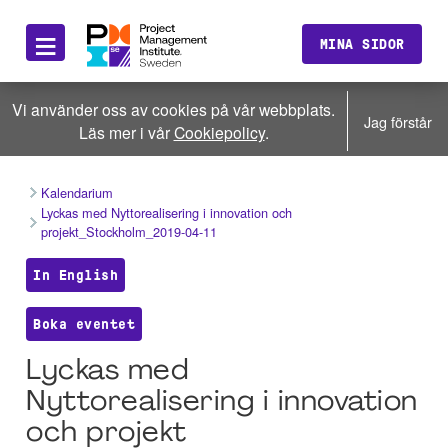
≡
MINA SIDOR
Vi använder oss av cookies på vår webbplats.
Jag förstår
Läs mer i vår
Cookiepolicy
.
Kalendarium
Lyckas med Nyttorealisering i innovation och
projekt_Stockholm_2019-04-11
In English
Boka eventet
Lyckas med
Nyttorealisering i innovation
och projekt