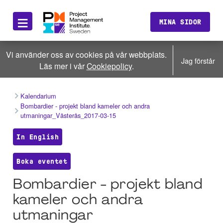
≡
MINA SIDOR
Vi använder oss av cookies på vår webbplats.
Jag förstår
Läs mer i vår
Cookiepolicy
.
Kalendarium
Bombardier - projekt bland kameler och andra
utmaningar_Västerås_2017-03-15
In English
Boka eventet
Bombardier - projekt bland
kameler och andra
utmaningar