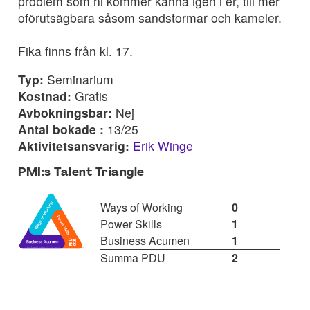
problem som ni kommer känna igen i er, till mer
oförutsägbara såsom sandstormar och kameler.
Fika finns från kl. 17.
Typ:
Seminarium
Kostnad:
Gratis
Avbokningsbar:
Nej
Antal bokade :
13/25
Aktivitetsansvarig:
Erik Winge
PMI:s Talent Triangle
Ways of Working
0
Power Skills
1
Business Acumen
1
Summa PDU
2