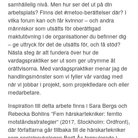
samhällelig nivå. Men hur ser det ut på din
arbetsplats? Finns det #metoo-berättelser där? I
vilka forum kan och får kvinnor – och andra
människor som utsätts för oberättigad
maktutövning i de organisationer du befinner dig
– ge uttryck för det de utsätts för, och få stöd?
Nästa steg är att fundera över hur de
vardagspraktiker ser ut som ger utrymme åt
orättvisorna. Med vardagspraktiker menar jag de
handlingsmönster som vi fyller vår vardag med
när vi jobbar i projekt, som projektledare och eller
medarbetare.
Inspiration till detta arbete finns i Sara Bergs och
Rebecka Bohlins ”Fem härskartekniker: femtio
motståndsstrategier” (2017, Stockholm: Ordfront),
där författarna går tillbaka till de härskartekniker
som socialpsykologen Berit Ås formulerade i