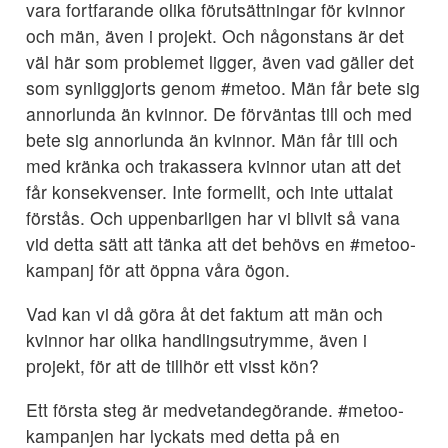
vara fortfarande olika förutsättningar för kvinnor
och män, även i projekt. Och någonstans är det
väl här som problemet ligger, även vad gäller det
som synliggjorts genom #metoo. Män får bete sig
annorlunda än kvinnor. De förväntas till och med
bete sig annorlunda än kvinnor. Män får till och
med kränka och trakassera kvinnor utan att det
får konsekvenser. Inte formellt, och inte uttalat
förstås. Och uppenbarligen har vi blivit så vana
vid detta sätt att tänka att det behövs en #metoo-
kampanj för att öppna våra ögon.
Vad kan vi då göra åt det faktum att män och
kvinnor har olika handlingsutrymme, även i
projekt, för att de tillhör ett visst kön?
Ett första steg är medvetandegörande. #metoo-
kampanjen har lyckats med detta på en