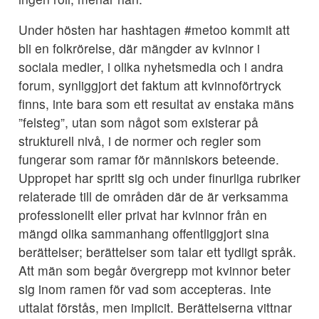
Under hösten har hashtagen #metoo kommit att
bli en folkrörelse, där mängder av kvinnor i
sociala medier, i olika nyhetsmedia och i andra
forum, synliggjort det faktum att kvinnoförtryck
finns, inte bara som ett resultat av enstaka mäns
”felsteg”, utan som något som existerar på
strukturell nivå, i de normer och regler som
fungerar som ramar för människors beteende.
Uppropet har spritt sig och under finurliga rubriker
relaterade till de områden där de är verksamma
professionellt eller privat har kvinnor från en
mängd olika sammanhang offentliggjort sina
berättelser; berättelser som talar ett tydligt språk.
Att män som begår övergrepp mot kvinnor beter
sig inom ramen för vad som accepteras. Inte
uttalat förstås, men implicit. Berättelserna vittnar