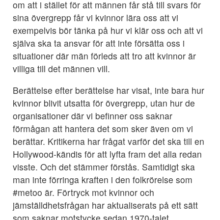
om att i stället för att männen får stå till svars för
sina övergrepp får vi kvinnor lära oss att vi
exempelvis bör tänka på hur vi klär oss och att vi
själva ska ta ansvar för att inte försätta oss i
situationer där män förleds att tro att kvinnor är
villiga till det männen vill.
Berättelse efter berättelse har visat, inte bara hur
kvinnor blivit utsatta för övergrepp, utan hur de
organisationer där vi befinner oss saknar
förmågan att hantera det som sker även om vi
berättar. Kritikerna har frågat varför det ska till en
Hollywood-kändis för att lyfta fram det alla redan
visste. Och det stämmer förstås. Samtidigt ska
man inte förringa kraften i den folkrörelse som
#metoo är. Förtryck mot kvinnor och
jämställdhetsfrågan har aktualiserats på ett sätt
som saknar motstycke sedan 1970-talet.