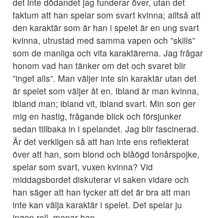
det inte dödandet jag funderar över, utan det
faktum att han spelar som svart kvinna; alltså att
den karaktär som är han i spelet är en ung svart
kvinna, utrustad med samma vapen och ”skills”
som de manliga och vita karaktärerna. Jag frågar
honom vad han tänker om det och svaret blir
”inget alls”. Man väljer inte sin karaktär utan det
är spelet som väljer åt en. Ibland är man kvinna,
ibland man; ibland vit, ibland svart. Min son ger
mig en hastig, frågande blick och försjunker
sedan tillbaka in i spelandet. Jag blir fascinerad.
Är det verkligen så att han inte ens reflekterat
över att han, som blond och blåögd tonårspojke,
spelar som svart, vuxen kvinna? Vid
middagsbordet diskuterar vi saken vidare och
han säger att han tycker att det är bra att man
inte kan välja karaktär i spelet. Det spelar ju
ingen roll, menar han.