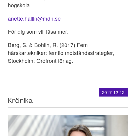
högskola
anette.hallin@mdh.se
För dig som vill läsa mer:
Berg, S. & Bohlin, R. (2017) Fem
härskartekniker: femtio motståndsstrategier,
Stockholm: Ordfront förlag.
2017-12-12
Krönika