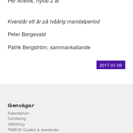
Per Anevik, nyval 2 år
Kvarstår ett år på tvåårig mandatperiod
Peter Bergevald
Patrik Bergström, sammankallande
2017-01-09
Genvägar
Kalendarium
Certifiering
Utbildning
PMBOK Guide® & standarder