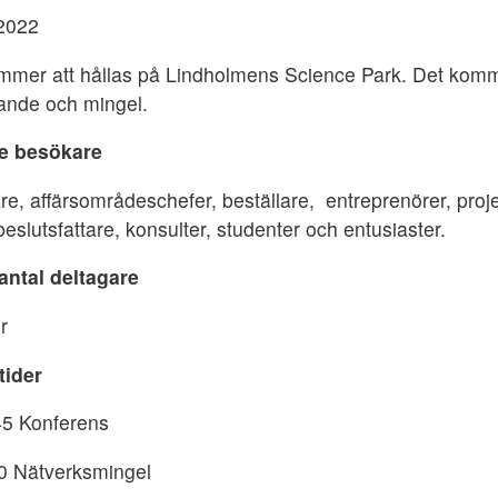
 2022
mmer att hållas på Lindholmens Science Park. Det kommer
kande och mingel.
de besökare
are, affärsområdeschefer, beställare, entreprenörer, pr
beslutsfattare, konsulter, studenter och entusiaster.
 antal deltagare
er
tider
45 Konferens
0 Nätverksmingel