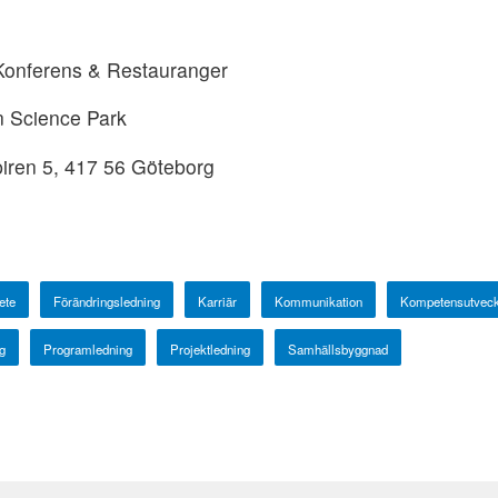
Konferens & Restauranger
n Science Park
iren 5, 417 56 Göteborg
ete
Förändringsledning
Karriär
Kommunikation
Kompetensutveck
g
Programledning
Projektledning
Samhällsbyggnad