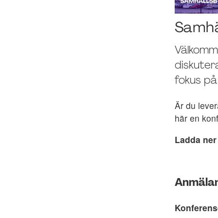
Samhä
Välkomme
diskuter
fokus på
Är du lever
här en kon
Ladda ner
Anmälan
Konferens