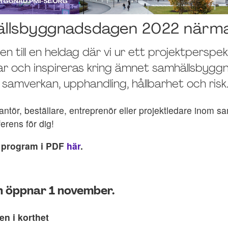
llsbyggnadsdagen 2022 närmar
n till en heldag där vi ur ett projektperspek
ar och inspireras kring ämnet samhällsbyggn
 samverkan, upphandling, hållbarhet och risk
antör, beställare, entreprenör eller projektledare inom 
ferens för dig!
 program i PDF
här
.
 öppnar 1 november.
en i korthet