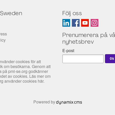
 Sweden
Följ oss
ress
Prenumerera på vå
licy
nyhetsbrev
E-post
nvänder cookies för att
tik om besökarna. Genom att
rfa på pmi-se.org godkänner
det av cookies. Läs mer om
org använder cookies
här
.
Powered by