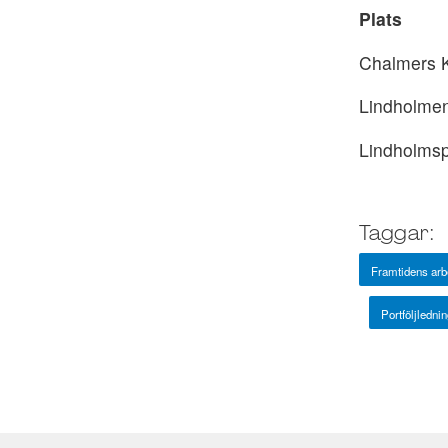
Plats
Chalmers 
Lindholme
Lindholmsp
Taggar:
Framtidens arb
Portföljlednin