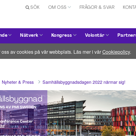
SÖK
OM OSS
FRÅGOR & SVAR
KONT
nde
Nätverk
Kongress
Volontär
Partner
 oss av cookies på vår webbplats. Läs mer i vår
Cookiepolicy
.
Nyheter & Press
Samhällsbyggnadsdagen 2022 närmar sig!