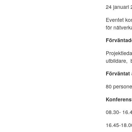
24 januari
Eventet ko
för nätver
Förvänta
Projektled
utbildare, 
Förväntat
80 person
Konferens
08.30- 16.
16.45-18.0