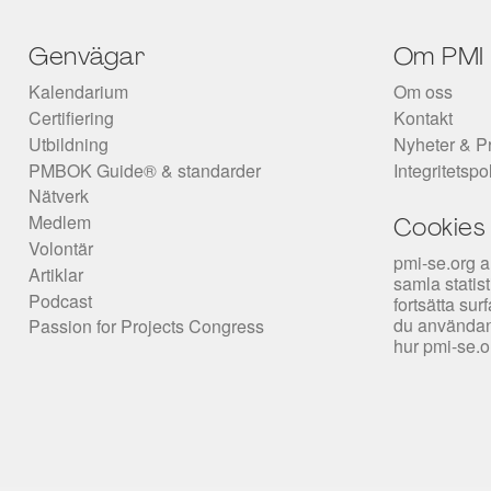
Genvägar
Om PMI
Kalendarium
Om oss
Certifiering
Kontakt
Utbildning
Nyheter & P
PMBOK Guide® & standarder
Integritetspo
Nätverk
Medlem
Cookies
Volontär
pmi-se.org a
Artiklar
samla statis
Podcast
fortsätta su
du användan
Passion for Projects Congress
hur pmi-se.