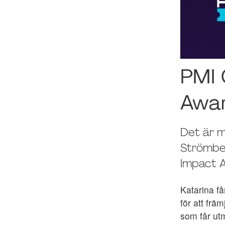
PMI 
Awar
Det är m
Strömber
Impact 
Katarina f
för att fr
som får ut