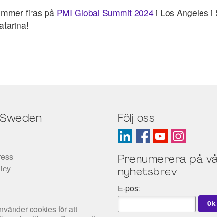
ommer firas på
PMI Global Summit 2024
i Los Angeles i
Katarina!
 Sweden
Följ oss
ress
Prenumerera på vå
licy
nyhetsbrev
E-post
nvänder cookies för att