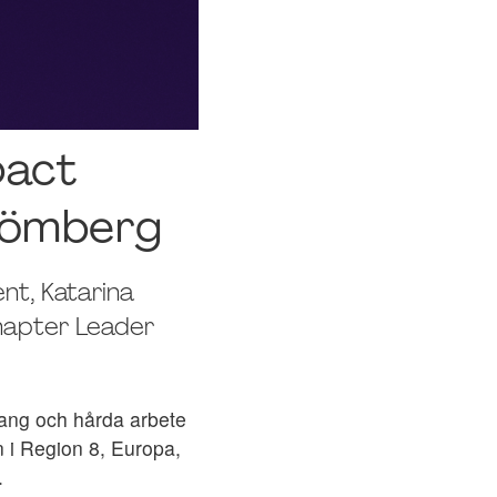
pact
trömberg
nt, Katarina
hapter Leader
mang och hårda arbete
 i Region 8, Europa,
.