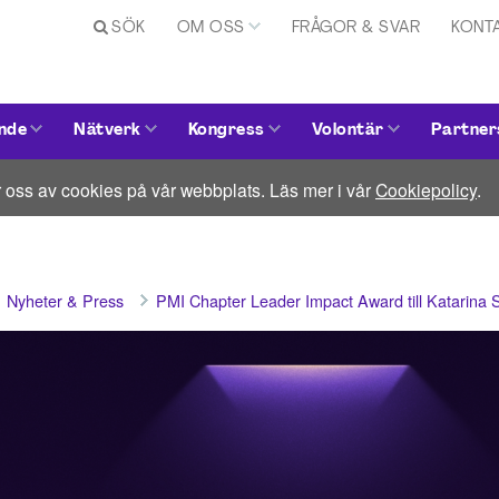
SÖK
OM OSS
FRÅGOR & SVAR
KONT
nde
Nätverk
Kongress
Volontär
Partner
 oss av cookies på vår webbplats. Läs mer i vår
Cookiepolicy
.
Nyheter & Press
PMI Chapter Leader Impact Award till Katarina