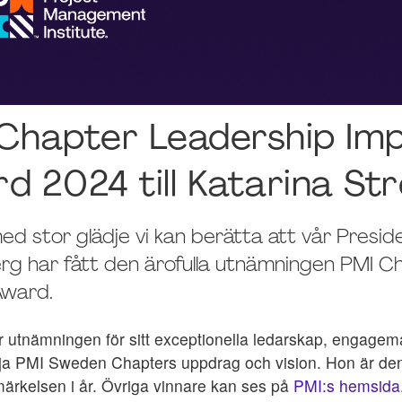
Chapter Leadership Im
d 2024 till Katarina S
ed stor glädje vi kan berätta att vår Preside
g har fått den ärofulla utnämningen PMI C
Award.
år utnämningen för sitt exceptionella ledarskap, engage
ämja PMI Sweden Chapters uppdrag och vision. Hon är den
märkelsen i år. Övriga vinnare kan ses på
PMI:s hemsida