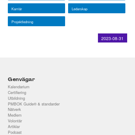
Karriär
Ledarskap
Projektledning
2023-08-31
Genvägar
Kalendarium
Certifiering
Utbildning
PMBOK Guide® & standarder
Nätverk
Medlem
Volontär
Artiklar
Podcast