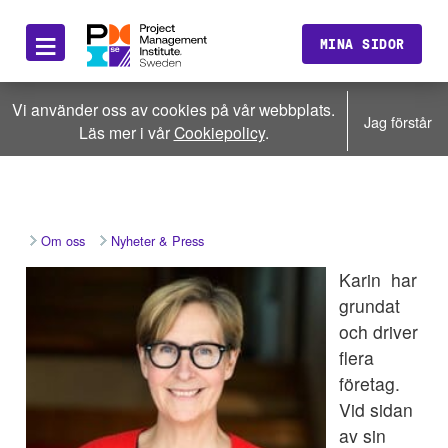
≡
MINA SIDOR
Vi använder oss av cookies på vår webbplats.
Jag förstår
Läs mer i vår
Cookiepolicy
.
Om oss
Nyheter & Press
Karin har
grundat
och driver
flera
företag.
Vid sidan
av sin