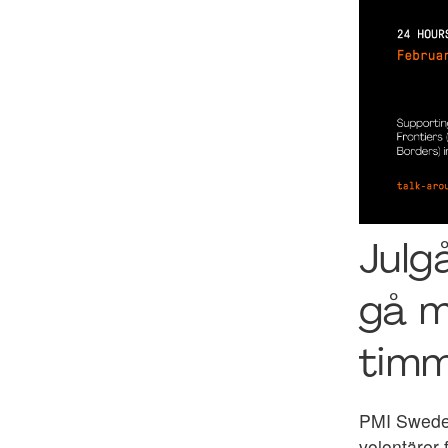
Julg
gå m
timm
PMI Sweden
volontärer 