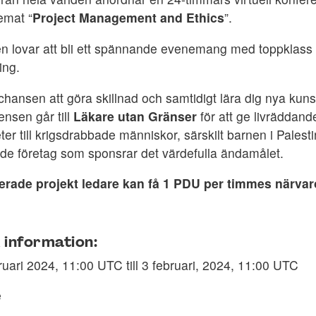
emat “
Project Management and Ethics
”.
n lovar att bli ett spännande evenemang med toppklass 
ing.
chansen att göra skillnad och samtidigt lära dig nya kun
ensen går till
Läkare utan Gränser
för att ge livräddan
er till krigsdrabbade människor, särskilt barnen i Palest
e företag som sponsrar det värdefulla ändamålet.
ierade projekt ledare kan få 1 PDU per timmes närva
 information:
ruari 2024, 11:00 UTC till 3 februari, 2024, 11:00 UTC
e