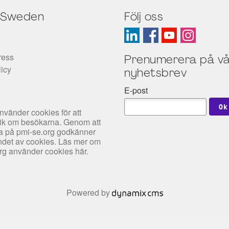
 Sweden
Följ oss
ress
Prenumerera på vå
licy
nyhetsbrev
E-post
nvänder cookies för att
tik om besökarna. Genom att
rfa på pmi-se.org godkänner
det av cookies. Läs mer om
org använder cookies
här
.
Powered by