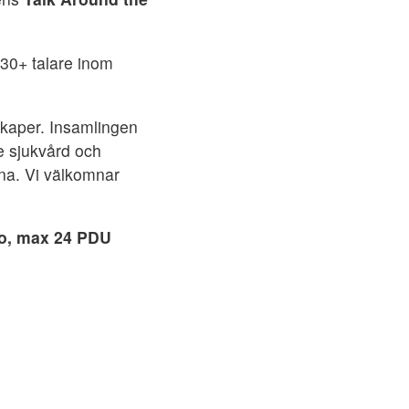
30+ talare inom
skaper. Insamlingen
de sjukvård och
ina. Vi välkomnar
ro, max 24 PDU