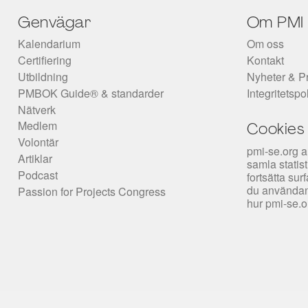
Genvägar
Om PMI
Kalendarium
Om oss
Certifiering
Kontakt
Utbildning
Nyheter & P
PMBOK Guide® & standarder
Integritetspo
Nätverk
Medlem
Cookies
Volontär
pmi-se.org a
Artiklar
samla statis
Podcast
fortsätta su
du användan
Passion for Projects Congress
hur pmi-se.