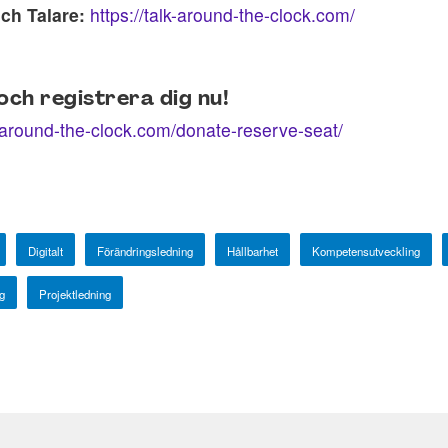
ch Talare:
https://talk-around-the-clock.com/
ch registrera dig nu!
k-around-the-clock.com/donate-reserve-seat/
Digitalt
Förändringsledning
Hållbarhet
Kompetensutveckling
g
Projektledning