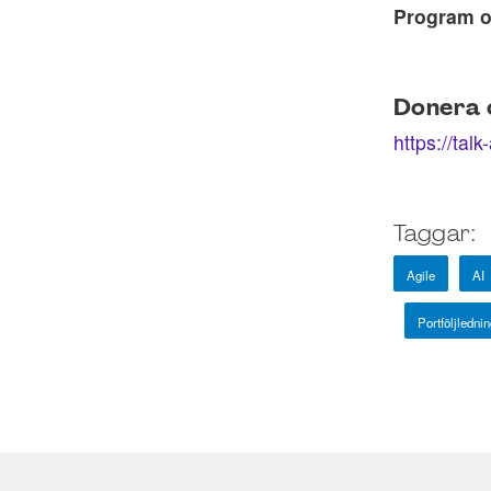
Program o
Donera o
https://tal
Taggar:
Agile
AI
Portföljlednin