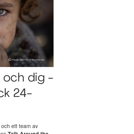
 och dig -
ck 24-
och ett team av
rens
Talk Around the