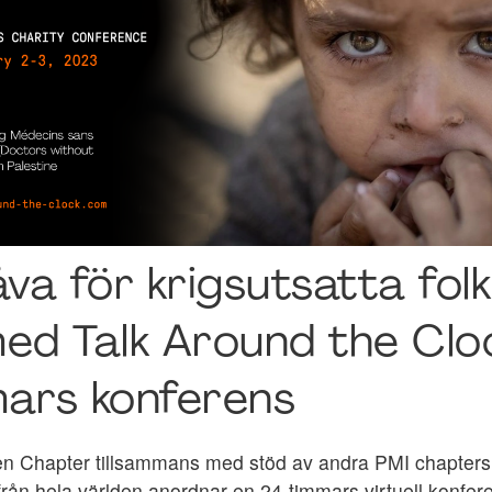
åva för krigsutsatta folk
ed Talk Around the Clo
ars konferens
 Chapter tillsammans med stöd av andra PMI chapters 
från hela världen anordnar en 24-timmars virtuell konfe