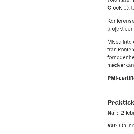
Clock
på t
Konferense
projektledn
Missa inte 
från konfer
förnödenhet
medverkand
PMI-certif
Praktisk
När:
2 feb
Var:
Onlin