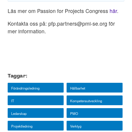
Läs mer om Passion for Projects Congress
här
.
Kontakta oss på: pfp.partners@pmi-se.org för
mer information.
Taggar:
Förändringsledning
Hållbarhet
IT
Kompetensutveckling
Ledarskap
PMO
Projektledning
Verktyg