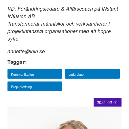
VD, Förändringsledare & Affärscoach på INstant
INfusion AB
Transformerar människor och verksamheter i
projektintensiva organisationer med ett högre
syfte.
annette@inin.se
Taggar:
Kommunikation
Ledarskap
Projektledning
2021-02-01