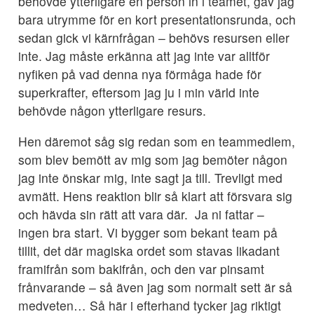
behövde ytterligare en person in i teamet, gav jag
bara utrymme för en kort presentationsrunda, och
sedan gick vi kärnfrågan – behövs resursen eller
inte. Jag måste erkänna att jag inte var alltför
nyfiken på vad denna nya förmåga hade för
superkrafter, eftersom jag ju i min värld inte
behövde någon ytterligare resurs.
Hen däremot såg sig redan som en teammedlem,
som blev bemött av mig som jag bemöter någon
jag inte önskar mig, inte sagt ja till. Trevligt med
avmätt. Hens reaktion blir så klart att försvara sig
och hävda sin rätt att vara där. Ja ni fattar –
ingen bra start. Vi bygger som bekant team på
tillit, det där magiska ordet som stavas likadant
framifrån som bakifrån, och den var pinsamt
frånvarande – så även jag som normalt sett är så
medveten… Så här i efterhand tycker jag riktigt