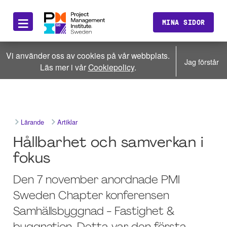
≡
MINA SIDOR
Vi använder oss av cookies på vår webbplats.
Jag förstår
Läs mer i vår
Cookiepolicy
.
Lärande
Artiklar
Hållbarhet och samverkan i
fokus
Den 7 november anordnade PMI
Sweden Chapter konferensen
Samhällsbyggnad - Fastighet &