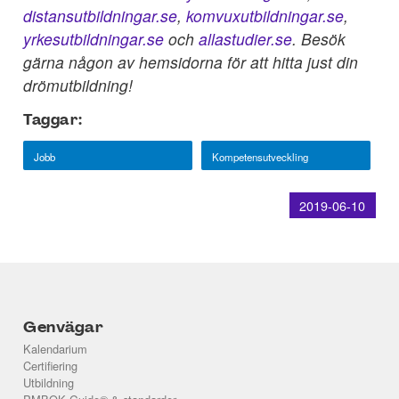
distansutbildningar.se
,
komvuxutbildningar.se
,
yrkesutbildningar.se
och
allastudier.se
. Besök
gärna någon av hemsidorna för att hitta just din
drömutbildning!
Taggar:
Jobb
Kompetensutveckling
2019-06-10
Genvägar
Kalendarium
Certifiering
Utbildning