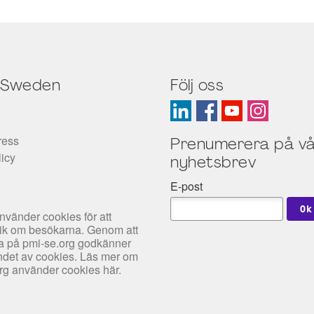
 Sweden
Följ oss
ress
Prenumerera på vå
licy
nyhetsbrev
E-post
nvänder cookies för att
tik om besökarna. Genom att
rfa på pmi-se.org godkänner
det av cookies. Läs mer om
org använder cookies
här
.