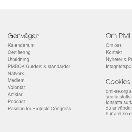
Genvägar
Om PMI
Kalendarium
Om oss
Certifiering
Kontakt
Utbildning
Nyheter & P
PMBOK Guide® & standarder
Integritetspo
Nätverk
Medlem
Cookies
Volontär
pmi-se.org a
Artiklar
samla statis
Podcast
fortsätta su
du användan
Passion for Projects Congress
hur pmi-se.