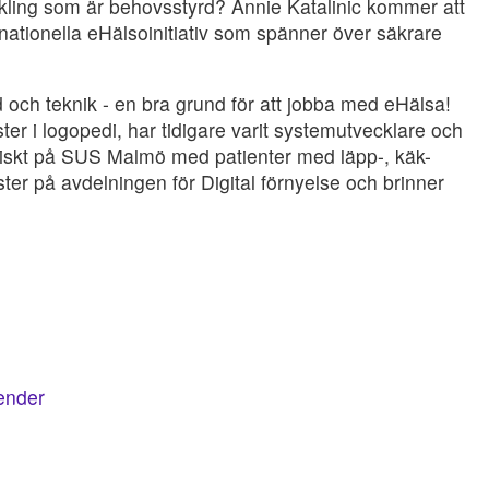
eckling som är behovsstyrd? Annie Katalinic kommer att
ationella eHälsoinitiativ som spänner över säkrare
och teknik - en bra grund för att jobba med eHälsa!
er i logopedi, har tidigare varit systemutvecklare och
liniskt på SUS Malmö med patienter med läpp-, käk-
ter på avdelningen för Digital förnyelse och brinner
lender