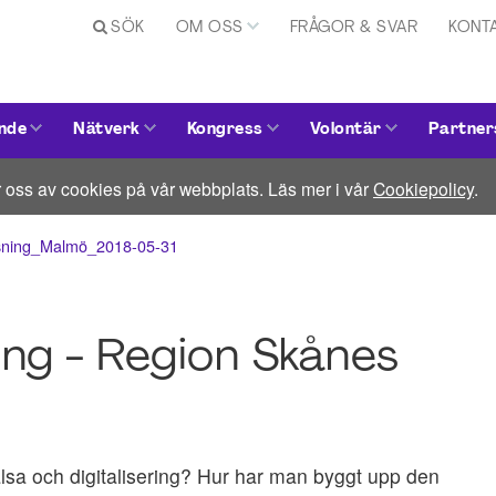
SÖK
OM OSS
FRÅGOR & SVAR
KONT
nde
Nätverk
Kongress
Volontär
Partner
 oss av cookies på vår webbplats. Läs mer i vår
Cookiepolicy
.
atsning_Malmö_2018-05-31
ing - Region Skånes
sa och digitalisering? Hur har man byggt upp den