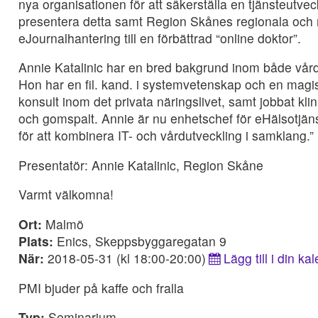
nya organisationen för att säkerställa en tjänsteutv
presentera detta samt Region Skånes regionala och n
eJournalhantering till en förbättrad “online doktor”.
Annie Katalinic har en bred bakgrund inom både vård 
Hon har en fil. kand. i systemvetenskap och en magist
konsult inom det privata näringslivet, samt jobbat k
och gomspalt. Annie är nu enhetschef för eHälsotjäns
för att kombinera IT- och vårdutveckling i samklang.”
Presentatör: Annie Katalinic, Region Skåne
Varmt välkomna!
Ort:
Malmö
Plats:
Enics, Skeppsbyggaregatan 9
När:
2018-05-31 (kl 18:00-20:00)
Lägg till i din ka
PMI bjuder på kaffe och fralla
Typ:
Seminarium