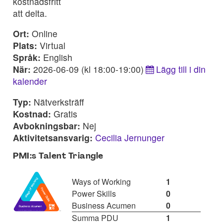
kostnadsfritt
att delta.
Ort:
Online
Plats:
Virtual
Språk:
English
När:
2026-06-09 (kl 18:00-19:00)
Lägg till i din
kalender
Typ:
Nätverksträff
Kostnad:
Gratis
Avbokningsbar:
Nej
Aktivitetsansvarig:
Cecilia Jernunger
PMI:s Talent Triangle
Ways of Working
1
Power Skills
0
Business Acumen
0
Summa PDU
1