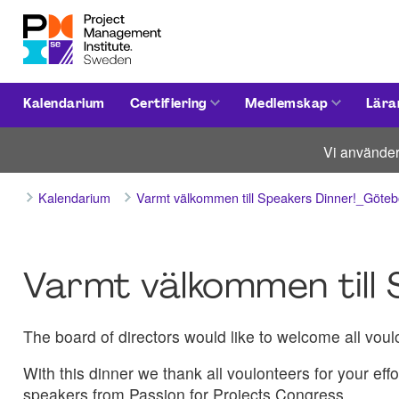
Kalendarium
Certifiering
Medlemskap
Lära
Vi använder
Kalendarium
Varmt välkommen till Speakers Dinner!_Göte
Varmt välkommen till 
The board of directors would like to welcome all vou
With this dinner we thank all voulonteers for your ef
speakers from Passion for Projects Congress.