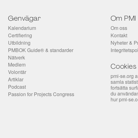
Genvägar
Om PMI
Kalendarium
Om oss
Certifiering
Kontakt
Utbildning
Nyheter & P
PMBOK Guide® & standarder
Integritetspo
Nätverk
Medlem
Cookies
Volontär
pmi-se.org a
Artiklar
samla statis
Podcast
fortsätta su
du användan
Passion for Projects Congress
hur pmi-se.