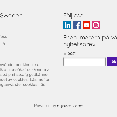
 Sweden
Följ oss
ress
Prenumerera på vå
licy
nyhetsbrev
E-post
nvänder cookies för att
tik om besökarna. Genom att
rfa på pmi-se.org godkänner
det av cookies. Läs mer om
org använder cookies
här
.
Powered by