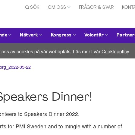
SÖK
OM OSS
FRÅGOR & SVAR
KONT
nde
Nätverk
Kongress
Volontär
Partner
 oss av cookies på vår webbplats. Läs mer i vår
Cookiepolicy
.
borg_2022-05-22
Speakers Dinner!
lonteers to Speakers Dinner 2022.
forts for PMI Sweden and to mingle with a number of