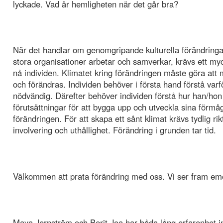
lyckade. Vad är hemligheten när det går bra?
När det handlar om genomgripande kulturella förändring
stora organisationer arbetar och samverkar, krävs ett myck
nå individen. Klimatet kring förändringen måste göra att 
och förändras. Individen behöver i första hand förstå varf
nödvändig. Därefter behöver individen förstå hur han/ho
förutsättningar för att bygga upp och utveckla sina förmåg
förändringen. För att skapa ett sånt klimat krävs tydlig rik
involvering och uthållighet. Förändring i grunden tar tid.
Välkommen att prata förändring med oss. Vi ser fram emot 
Maya Jernström och Berit Joa har båda lång erfarenhet i