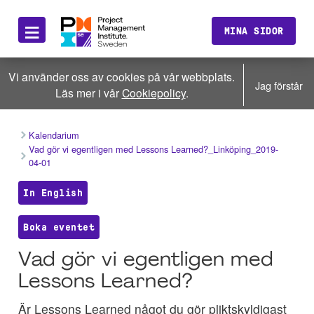
≡
MINA SIDOR
Vi använder oss av cookies på vår webbplats.
Jag förstår
Läs mer i vår
Cookiepolicy
.
Kalendarium
Vad gör vi egentligen med Lessons Learned?_Linköping_2019-
04-01
In English
Boka eventet
Vad gör vi egentligen med
Lessons Learned?
Är Lessons Learned något du gör pliktskyldigast