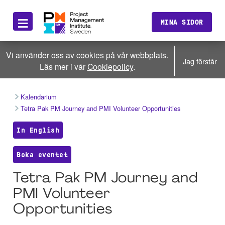
≡
MINA SIDOR
Vi använder oss av cookies på vår webbplats.
Jag förstår
Läs mer i vår
Cookiepolicy
.
Kalendarium
Tetra Pak PM Journey and PMI Volunteer Opportunities
In English
Boka eventet
Tetra Pak PM Journey and
PMI Volunteer
Opportunities