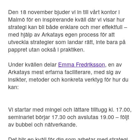
Den 18 november bjuder vi in till vårt kontor i
Malmö för en inspirerande kväll där vi visar hur
strategi kan bli både enklare och mer effektfull –
med hjälp av Arkatays egen process för att
utveckla strategier som landar rätt, inte bara på
pappret utan också i praktiken.
Under kvällen delar
Emma Fredriksson
, en av
Arkatays mest erfarna faciliterare, med sig av
insikter, metoder och konkreta verktyg för hur du
kan:
Vi startar med mingel och lättare tilltugg kl. 17.00,
seminariet börjar 17.30 och avslutas 19.00 – följt
av bubbel och nätverkande.
Det blir en kväll för dig som arbetar med strategi