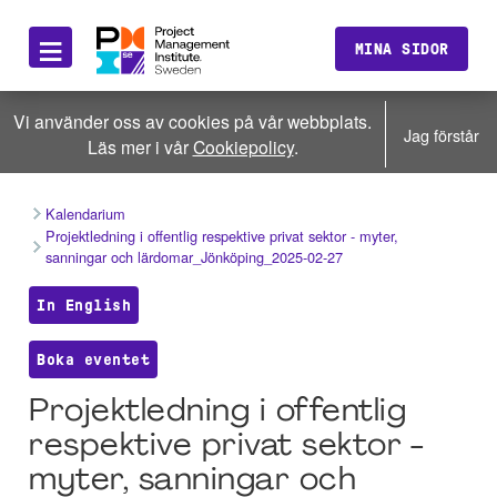
≡
MINA SIDOR
Vi använder oss av cookies på vår webbplats.
Jag förstår
Läs mer i vår
Cookiepolicy
.
Kalendarium
Projektledning i offentlig respektive privat sektor - myter,
sanningar och lärdomar_Jönköping_2025-02-27
In English
Boka eventet
Projektledning i offentlig
respektive privat sektor -
myter, sanningar och