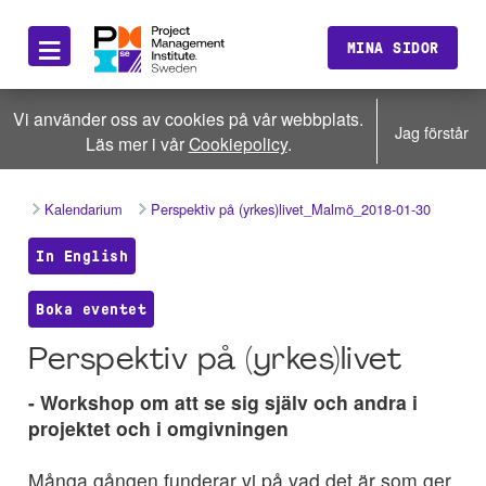
≡
MINA SIDOR
Vi använder oss av cookies på vår webbplats.
Jag förstår
Läs mer i vår
Cookiepolicy
.
Kalendarium
Perspektiv på (yrkes)livet_Malmö_2018-01-30
In English
Boka eventet
Perspektiv på (yrkes)livet
- Workshop om att se sig själv och andra i
projektet och i omgivningen
Många gången funderar vi på vad det är som ger