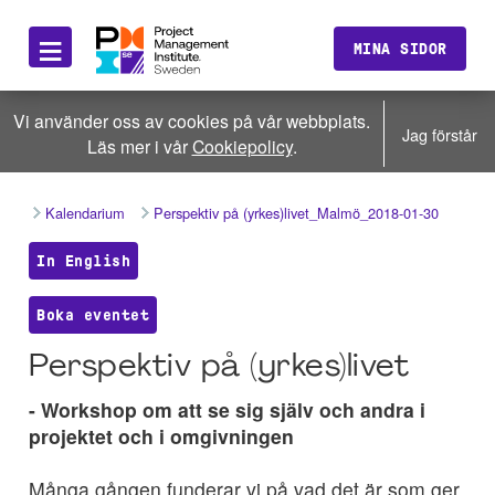
≡
MINA SIDOR
Vi använder oss av cookies på vår webbplats.
Jag förstår
Läs mer i vår
Cookiepolicy
.
Kalendarium
Perspektiv på (yrkes)livet_Malmö_2018-01-30
In English
Boka eventet
Perspektiv på (yrkes)livet
- Workshop om att se sig själv och andra i
projektet och i omgivningen
Många gången funderar vi på vad det är som ger