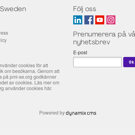
 Sweden
Följ oss
ress
Prenumerera på vå
licy
nyhetsbrev
E-post
nvänder cookies för att
tik om besökarna. Genom att
rfa på pmi-se.org godkänner
det av cookies. Läs mer om
org använder cookies
här
.
Powered by