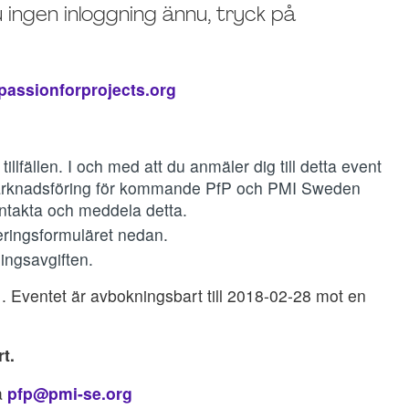
ingen inloggning ännu, tryck på
passionforprojects.org
llfällen. I och med att du anmäler dig till detta event
 marknadsföring för kommande PfP och PMI Sweden
ntakta och meddela detta.
eringsformuläret nedan.
ningsavgiften.
1. Eventet är avbokningsbart till 2018-02-28 mot en
t.
ta
pfp@pmi-se.org