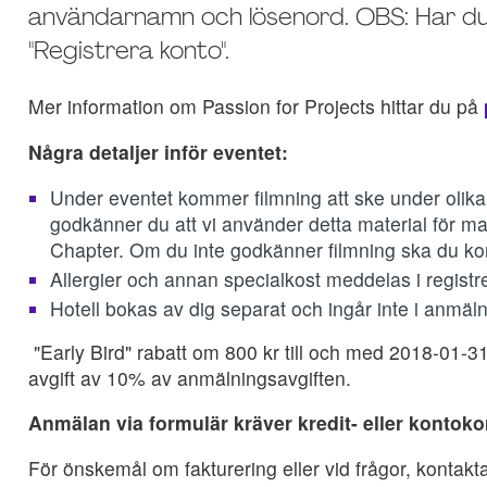
användarnamn och lösenord. OBS: Har du 
"Registrera konto".
Mer information om Passion for Projects hittar du på
Några detaljer inför eventet:
Under eventet kommer filmning att ske under olika ti
godkänner du att vi använder detta material för
Chapter. Om du inte godkänner filmning ska du ko
Allergier och annan specialkost meddelas i registr
Hotell bokas av dig separat och ingår inte i anmäl
"Early Bird" rabatt om 800 kr till och med 2018-01-3
avgift av 10% av anmälningsavgiften.
Anmälan via formulär kräver kredit- eller kontokor
För önskemål om fakturering eller vid frågor, kontak