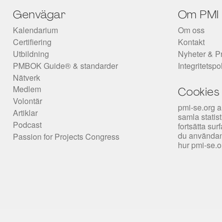
Genvägar
Om PMI
Kalendarium
Om oss
Certifiering
Kontakt
Utbildning
Nyheter & P
PMBOK Guide® & standarder
Integritetspo
Nätverk
Medlem
Cookies
Volontär
pmi-se.org a
Artiklar
samla statis
Podcast
fortsätta su
du användan
Passion for Projects Congress
hur pmi-se.