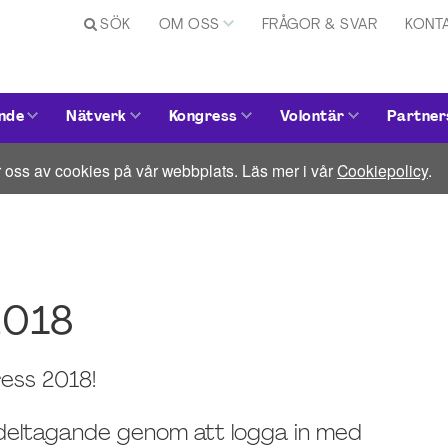
SÖK
OM OSS
FRÅGOR & SVAR
KONT
nde
Nätverk
Kongress
Volontär
Partner
 oss av cookies på vår webbplats. Läs mer i vår
Cookiepolicy
.
2018
ress 2018!
deltagande genom att logga in med