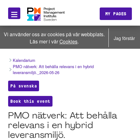
≡
MY PAGES
Vi använder oss av cookies på vår webbplats.
Jag förstår
Läs mer i vår
Cookies
.
Kalendarium
PMO nätverk: Att behålla relevans i en hybrid
leveransmiljö._2026-05-26
På svenska
Book this event
PMO nätverk: Att behålla
relevans i en hybrid
leveransmiljö.