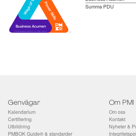
Summa PDU
Genvägar
Om PMI
Kalendarium
Om oss
Certifiering
Kontakt
Utbildning
Nyheter & P
PMBOK Guide® & standarder
Integritetspo