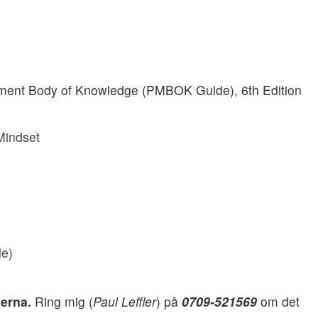
ment Body of Knowledge (PMBOK Guide), 6th Edition
 Mindset
le)
lerna.
Ring mig (
Paul Leffler
) på
0709-521569
om det