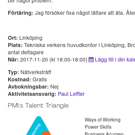
blir något problem.
Förtäring:
Jag försöker fixa något lättare att äta. Å
Ort:
Linköping
Plats:
Tekniska verkens huvudkontor i Linköping, Br
antal deltagare
När:
2017-11-20 (kl 18:00-18:00)
Lägg till i din ka
Typ:
Nätverksträff
Kostnad:
Gratis
Avbokningsbar:
Nej
Aktivitetsansvarig:
Paul Leffler
PMI:s Talent Triangle
Ways of Working
Power Skills
Business Acumen