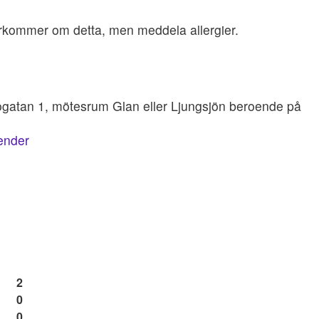
terkommer om detta, men meddela allergier.
ogatan 1, mötesrum Glan eller Ljungsjön beroende på
lender
2
0
0