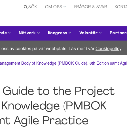
SÖK
OM OSS
FRÅGOR & SVAR
KONT
nde
Nätverk
Kongress
Volontär
Partner
 oss av cookies på vår webbplats. Läs mer i vår
Cookiepolicy
.
anagement Body of Knowledge (PMBOK Guide), 6th Edition samt Agil
Guide to the Project
 Knowledge (PMBOK
mt Agile Practice