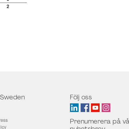
2
 Sweden
Följ oss
ress
Prenumerera på vå
licy