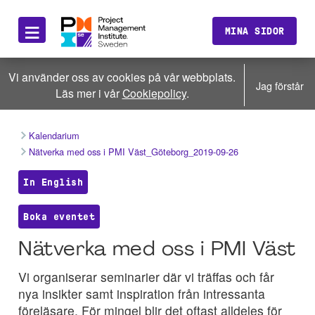
≡
MINA SIDOR
Vi använder oss av cookies på vår webbplats.
Jag förstår
Läs mer i vår
Cookiepolicy
.
Kalendarium
Nätverka med oss i PMI Väst_Göteborg_2019-09-26
In English
Boka eventet
Nätverka med oss i PMI Väst
Vi organiserar seminarier där vi träffas och får
nya insikter samt inspiration från intressanta
föreläsare. För mingel blir det oftast alldeles för