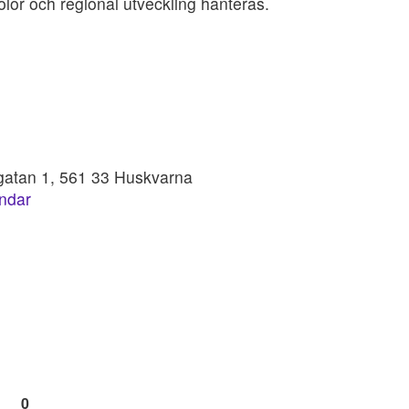
, skolor och regional utveckling hanteras.
gatan 1, 561 33 Huskvarna
endar
0