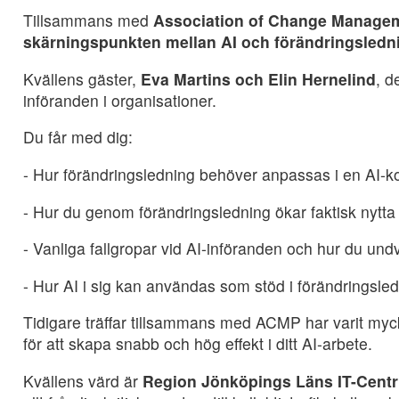
Tillsammans med
Association of Change Manage
skärningspunkten mellan AI och förändringsledn
Kvällens gäster,
Eva Martins och Elin Hernelind
, d
införanden i organisationer.
Du får med dig:
- Hur förändringsledning behöver anpassas i en AI-k
- Hur du genom förändringsledning ökar faktisk nytta 
- Vanliga fallgropar vid AI-införanden och hur du un
- Hur AI i sig kan användas som stöd i förändringsle
Tidigare träffar tillsammans med ACMP har varit myck
för att skapa snabb och hög effekt i ditt AI-arbete.
Kvällens värd är
Region Jönköpings Läns IT-Cent