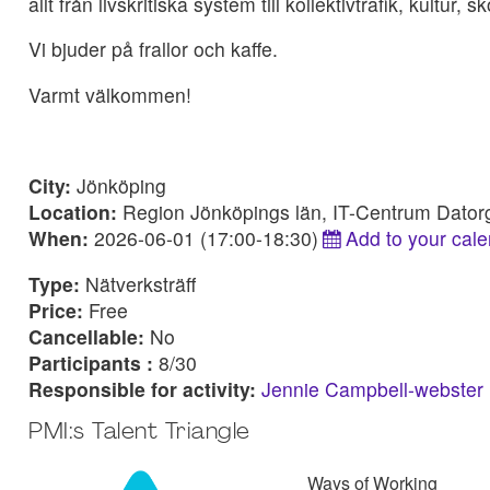
allt från livskritiska system till kollektivtrafik, kultur
Vi bjuder på frallor och kaffe.
Varmt välkommen!
City:
Jönköping
Location:
Region Jönköpings län, IT-Centrum Dator
When:
2026-06-01 (17:00-18:30)
Add to your cal
Type:
Nätverksträff
Price:
Free
Cancellable:
No
Participants :
8/30
Responsible for activity:
Jennie Campbell-webster
PMI:s Talent Triangle
Ways of Working