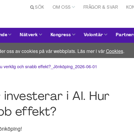
SÖK
OM OSS
FRÅGOR & SVAR
KO
nde
Nätverk
Kongress
Volontär
Partner
er oss av cookies på vår webbplats. Läs mer i vår
Cookies
.
 du verklig och snabb effekt?_Jönköping_2026-06-01
investerar i AI. Hur
bb effekt?
Jönköping!