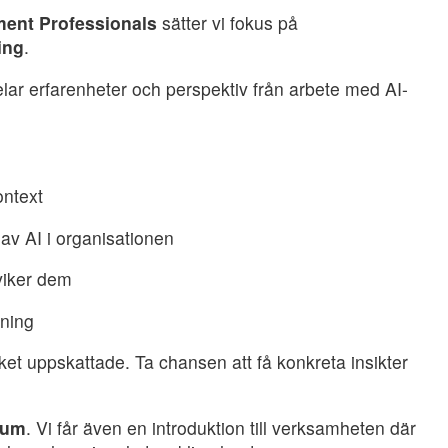
ment Professionals
sätter vi fokus på
ing
.
elar erfarenheter och perspektiv från arbete med AI-
ontext
av AI i organisationen
dviker dem
dning
et uppskattade. Ta chansen att få konkreta insikter
rum
. Vi får även en introduktion till verksamheten där