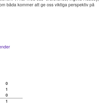
om båda kommer att ge oss viktiga perspektiv på
lender
0
1
0
1