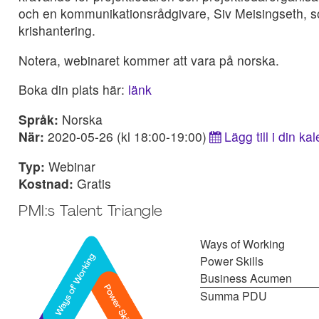
och en kommunikationsrådgivare, Siv Meisingseth, s
krishantering.
Notera, webinaret kommer att vara på norska.
Boka din plats här:
länk
Språk:
Norska
När:
2020-05-26 (kl 18:00-19:00)
Lägg till i din ka
Typ:
Webinar
Kostnad:
Gratis
PMI:s Talent Triangle
Ways of Working
Power Skills
Business Acumen
Summa PDU