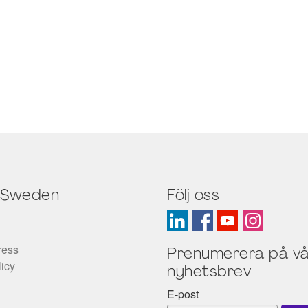
 Sweden
Följ oss
ress
Prenumerera på vå
licy
nyhetsbrev
E-post