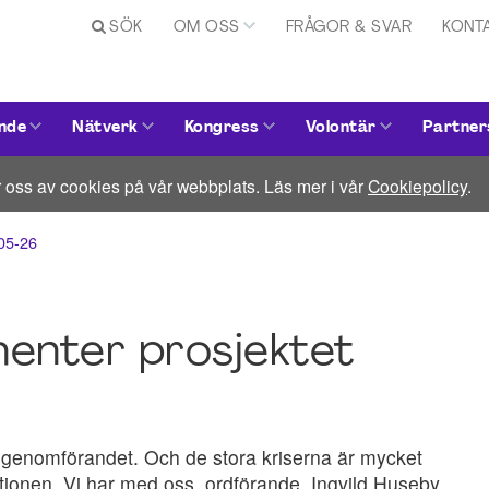
SÖK
OM OSS
FRÅGOR & SVAR
KONT
nde
Nätverk
Kongress
Volontär
Partner
 oss av cookies på vår webbplats. Läs mer i vår
Cookiepolicy
.
-05-26
henter prosjektet
er genomförandet. Och de stora kriserna är mycket
ationen. Vi har med oss ordförande, Ingvild Huseby,