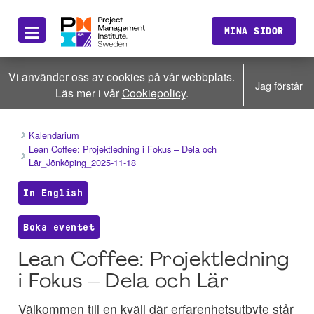
≡
MINA SIDOR
Vi använder oss av cookies på vår webbplats.
Jag förstår
Läs mer i vår
Cookiepolicy
.
Kalendarium
Lean Coffee: Projektledning i Fokus – Dela och
Lär_Jönköping_2025-11-18
In English
Boka eventet
Lean Coffee: Projektledning
i Fokus – Dela och Lär
Välkommen till en kväll där erfarenhetsutbyte står