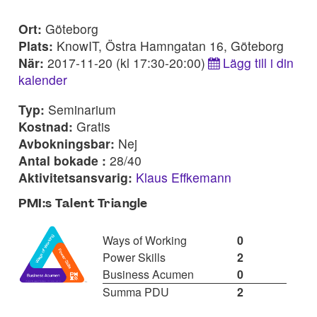
Ort:
Göteborg
Plats:
KnowIT, Östra Hamngatan 16, Göteborg
När:
2017-11-20 (kl 17:30-20:00)
Lägg till i din
kalender
Typ:
Seminarium
Kostnad:
Gratis
Avbokningsbar:
Nej
Antal bokade :
28/40
Aktivitetsansvarig:
Klaus Effkemann
PMI:s Talent Triangle
Ways of Working
0
Power Skills
2
Business Acumen
0
Summa PDU
2