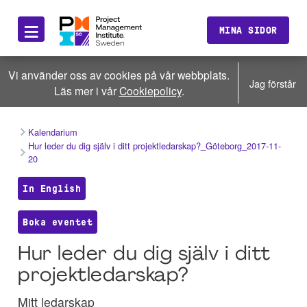
≡
MINA SIDOR
Vi använder oss av cookies på vår webbplats.
Jag förstår
Läs mer i vår
Cookiepolicy
.
Kalendarium
Hur leder du dig själv i ditt projektledarskap?_Göteborg_2017-11-
20
In English
Boka eventet
Hur leder du dig själv i ditt
projektledarskap?
Mitt ledarskap