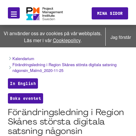
≡
MINA SIDOR
Vi använder oss av cookies på vår webbplats.
Jag förstår
Läs mer i vår
Cookiepolicy
.
Kalendarium
Förändringsledning i Region Skånes största digitala satsning
någonsin_Malmö_2020-11-25
In English
Boka eventet
Förändringsledning i Region
Skånes största digitala
satsning någonsin