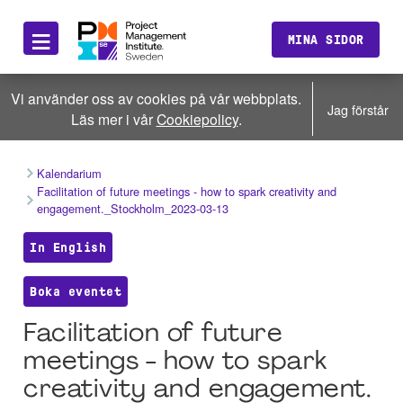
≡
MINA SIDOR
Vi använder oss av cookies på vår webbplats.
Jag förstår
Läs mer i vår
Cookiepolicy
.
Kalendarium
Facilitation of future meetings - how to spark creativity and
engagement._Stockholm_2023-03-13
In English
Boka eventet
Facilitation of future
meetings - how to spark
creativity and engagement.