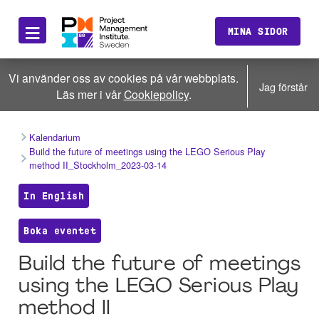
≡
MINA SIDOR
Vi använder oss av cookies på vår webbplats.
Jag förstår
Läs mer i vår
Cookiepolicy
.
Kalendarium
Build the future of meetings using the LEGO Serious Play
method II_Stockholm_2023-03-14
In English
Boka eventet
Build the future of meetings
using the LEGO Serious Play
method II