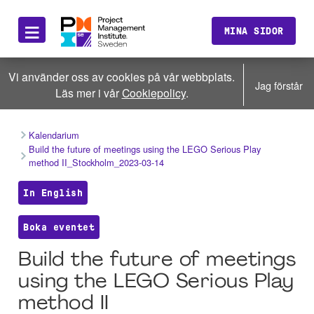
≡
MINA SIDOR
Vi använder oss av cookies på vår webbplats.
Jag förstår
Läs mer i vår
Cookiepolicy
.
Kalendarium
Build the future of meetings using the LEGO Serious Play
method II_Stockholm_2023-03-14
In English
Boka eventet
Build the future of meetings
using the LEGO Serious Play
method II