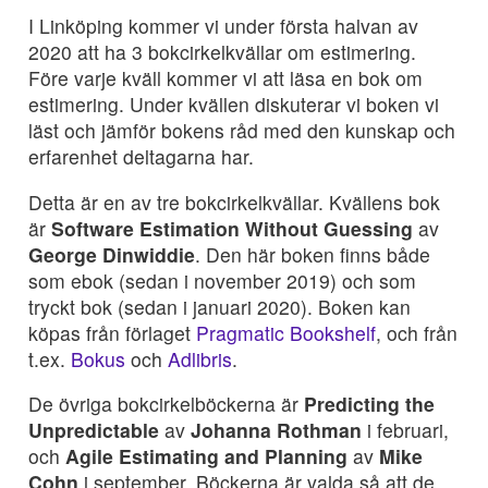
I Linköping kommer vi under första halvan av
2020 att ha 3 bokcirkelkvällar om estimering.
Före varje kväll kommer vi att läsa en bok om
estimering. Under kvällen diskuterar vi boken vi
läst och jämför bokens råd med den kunskap och
erfarenhet deltagarna har.
Detta är en av tre bokcirkelkvällar. Kvällens bok
är
Software Estimation Without Guessing
av
George Dinwiddie
. Den här boken finns både
som ebok (sedan i november 2019) och som
tryckt bok (sedan i januari 2020). Boken kan
köpas från förlaget
Pragmatic Bookshelf
, och från
t.ex.
Bokus
och
Adlibris
.
De övriga bokcirkelböckerna är
Predicting the
Unpredictable
av
Johanna Rothman
i februari,
och
Agile Estimating and Planning
av
Mike
Cohn
i september. Böckerna är valda så att de