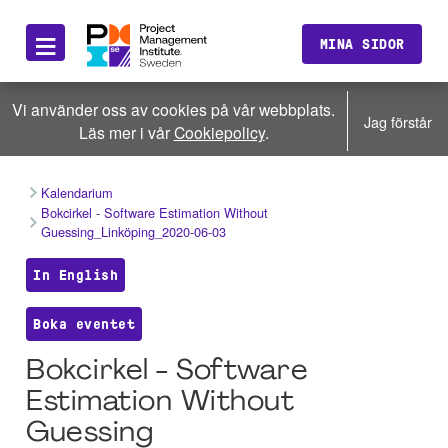
≡
MINA SIDOR
Vi använder oss av cookies på vår webbplats.
Jag förstår
Läs mer i vår
Cookiepolicy
.
Kalendarium
Bokcirkel - Software Estimation Without
Guessing_Linköping_2020-06-03
In English
Boka eventet
Bokcirkel - Software
Estimation Without
Guessing