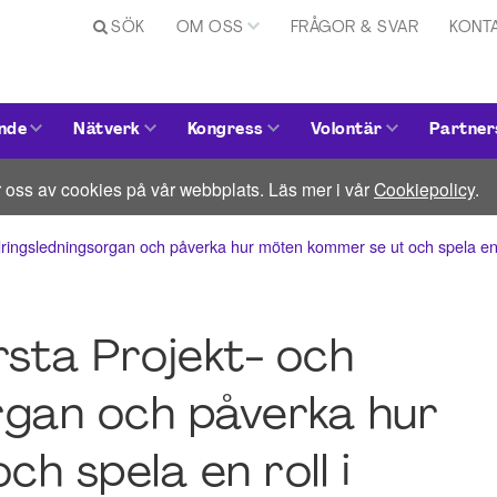
SÖK
OM OSS
FRÅGOR & SVAR
KONT
nde
Nätverk
Kongress
Volontär
Partner
 oss av cookies på vår webbplats. Läs mer i vår
Cookiepolicy
.
dringsledningsorgan och påverka hur möten kommer se ut och spela en ro
örsta Projekt- och
rgan och påverka hur
h spela en roll i