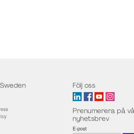
 Sweden
Följ oss
ress
Prenumerera på vå
licy
nyhetsbrev
E-post