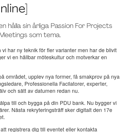
nline]
ålla sin årliga Passion For Projects
f Meetings som tema.
 har ny teknik för fler varianter men har de blivit
er vi en hållbar möteskultur och motverkar en
e på området, upplev nya former, få smakprov på nya
sledare, Professionella Facilatorer, experter,
jälv och sätt av datumen redan nu.
älpa till och bygga på din PDU bank. Nu bygger vi
er. Nästa rekryteringsträff sker digitalt den 17e
et.
t registrera dig till eventet eller kontakta