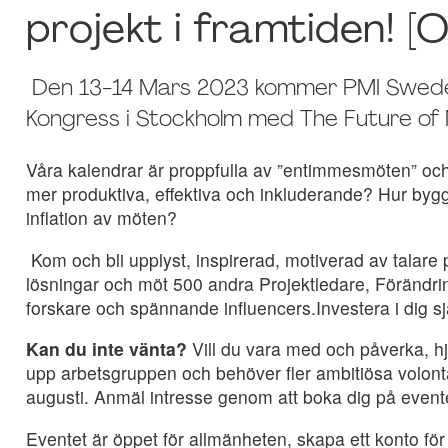
projekt i framtiden! [O
Den 13-14 Mars 2023 kommer PMI Sweden h
Kongress i Stockholm med The Future o
Våra kalendrar är proppfulla av ”entimmesmöten” och vi
mer produktiva, effektiva och inkluderande? Hur bygg
inflation av möten?
Kom och bli upplyst, inspirerad, motiverad av talar
lösningar och möt 500 andra Projektledare, Förändring
forskare och spännande influencers.Investera i dig s
Kan du inte vänta?
Vill du vara med och påverka, hj
upp arbetsgruppen och behöver fler ambitiösa volontär
augusti. Anmäl intresse genom att boka dig på event
Eventet är öppet för allmänheten, skapa ett konto för at