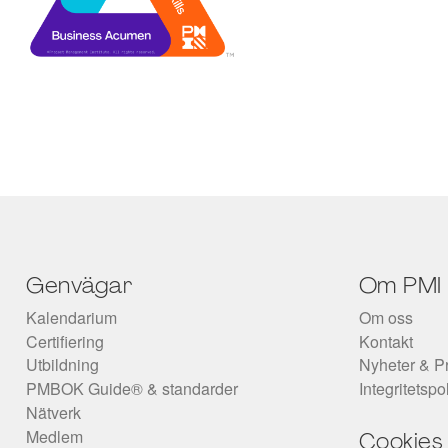
Genvägar
Om PMI
Kalendarium
Om oss
Certifiering
Kontakt
Utbildning
Nyheter & P
PMBOK Guide® & standarder
Integritetspo
Nätverk
Medlem
Cookies