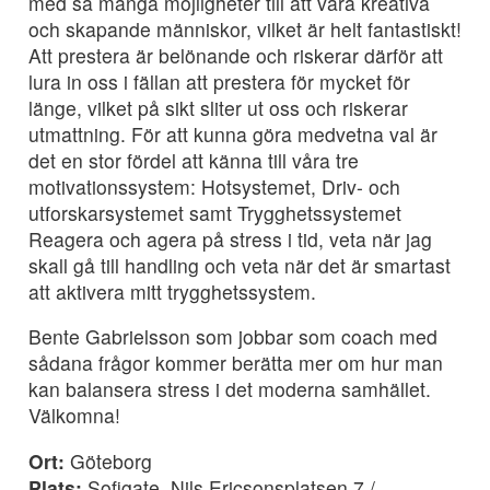
med så många möjligheter till att vara kreativa
och skapande människor, vilket är helt fantastiskt!
Att prestera är belönande och riskerar därför att
lura in oss i fällan att prestera för mycket för
länge, vilket på sikt sliter ut oss och riskerar
utmattning. För att kunna göra medvetna val är
det en stor fördel att känna till våra tre
motivationssystem: Hotsystemet, Driv- och
utforskarsystemet samt Trygghetssystemet
Reagera och agera på stress i tid, veta när jag
skall gå till handling och veta när det är smartast
att aktivera mitt trygghetssystem.
Bente Gabrielsson som jobbar som coach med
sådana frågor kommer berätta mer om hur man
kan balansera stress i det moderna samhället.
Välkomna!
Ort:
Göteborg
Plats:
Sofigate, Nils Ericsonsplatsen 7 /