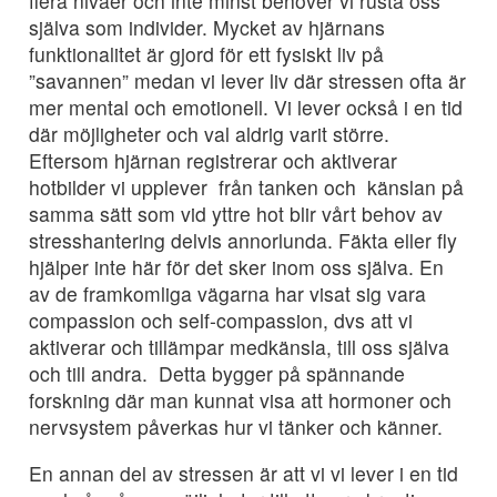
flera nivåer och inte minst behöver vi rusta oss
själva som individer. Mycket av hjärnans
funktionalitet är gjord för ett fysiskt liv på
”savannen” medan vi lever liv där stressen ofta är
mer mental och emotionell. Vi lever också i en tid
där möjligheter och val aldrig varit större.
Eftersom hjärnan registrerar och aktiverar
hotbilder vi upplever från tanken och känslan på
samma sätt som vid yttre hot blir vårt behov av
stresshantering delvis annorlunda. Fäkta eller fly
hjälper inte här för det sker inom oss själva. En
av de framkomliga vägarna har visat sig vara
compassion och self-compassion, dvs att vi
aktiverar och tillämpar medkänsla, till oss själva
och till andra. Detta bygger på spännande
forskning där man kunnat visa att hormoner och
nervsystem påverkas hur vi tänker och känner.
En annan del av stressen är att vi vi lever i en tid