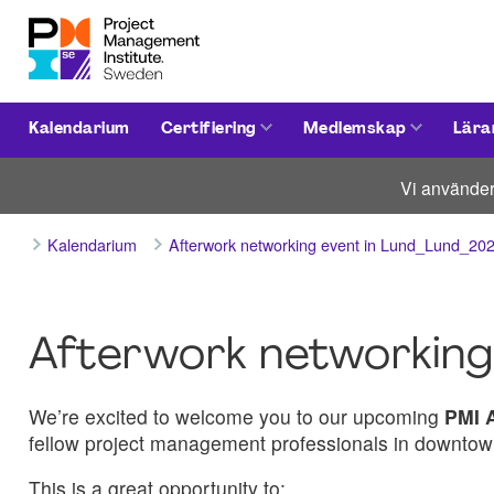
Kalendarium
Certifiering
Medlemskap
Lära
Vi använder
Kalendarium
Afterwork networking event in Lund_Lund_20
Afterwork networking 
We’re excited to welcome you to our upcoming
PMI 
fellow project management professionals in downtow
This is a great opportunity to: