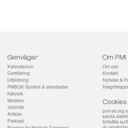
Genvägar
Om PMI
Kalendarium
Om oss
Certifiering
Kontakt
Utbildning
Nyheter & P
PMBOK Guide® & standarder
Integritetspo
Nätverk
Medlem
Cookies
Volontär
pmi-se.org a
Artiklar
samla statis
Podcast
fortsätta su
du användan
Passion for Projects Congress