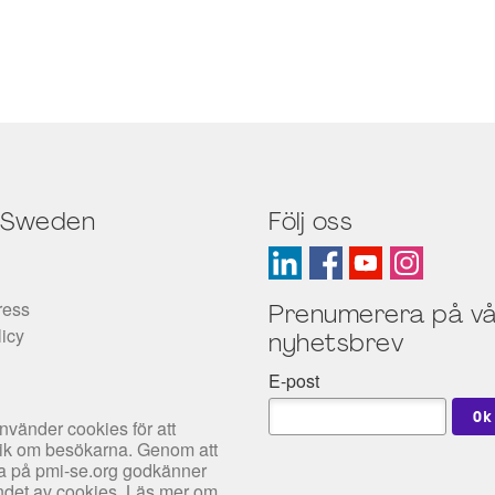
 Sweden
Följ oss
ress
Prenumerera på vå
licy
nyhetsbrev
E-post
nvänder cookies för att
tik om besökarna. Genom att
rfa på pmi-se.org godkänner
det av cookies. Läs mer om