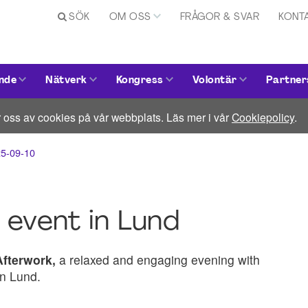
SÖK
OM OSS
FRÅGOR & SVAR
KONT
nde
Nätverk
Kongress
Volontär
Partner
 oss av cookies på vår webbplats. Läs mer i vår
Cookiepolicy
.
25-09-10
event in Lund
Afterwork,
a relaxed and engaging evening with
n Lund.