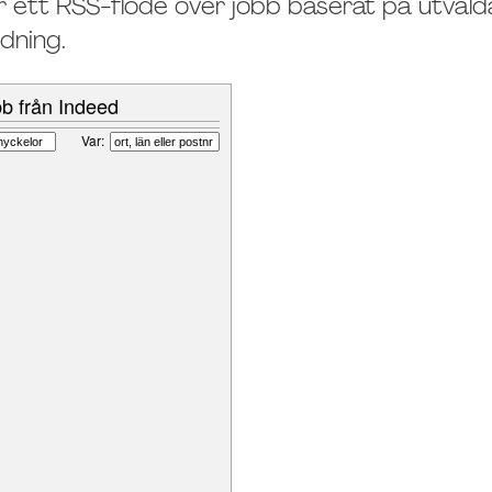
 ett RSS-flöde över jobb baserat på utvalda
edning.
bb från Indeed
Var: