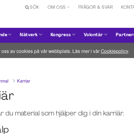
SÖK
OM OSS
FRÅGOR & SVAR
KONT
nde
Nätverk
Kongress
Volontär
Partner
 oss av cookies på vår webbplats. Läs mer i vår
Cookiepolicy
.
ammal
Karriar
iär
r du material som hjälper dig i din karriär.
älp