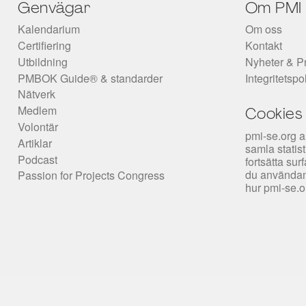
Genvägar
Om PMI
Kalendarium
Om oss
Certifiering
Kontakt
Utbildning
Nyheter & P
PMBOK Guide® & standarder
Integritetspo
Nätverk
Medlem
Cookies
Volontär
pmi-se.org a
Artiklar
samla statis
Podcast
fortsätta su
du användan
Passion for Projects Congress
hur pmi-se.