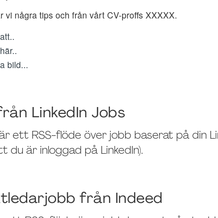
r vi några tips och från vårt CV-proffs XXXXX.
tt..
här..
 bild...
från LinkedIn Jobs
r ett RSS-flöde över jobb baserat på din Lin
tt du är inloggad på LinkedIn).
ktledarjobb från Indeed