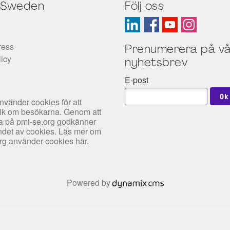
 Sweden
Följ oss
ress
Prenumerera på vå
licy
nyhetsbrev
E-post
nvänder cookies för att
tik om besökarna. Genom att
rfa på pmi-se.org godkänner
det av cookies. Läs mer om
org använder cookies
här
.
Powered by