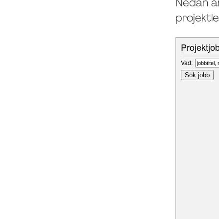
Nedan är
projektl
Projektjo
Vad: