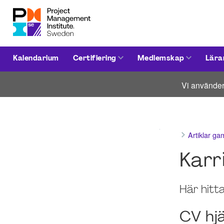
Kalendarium
Certifiering
Medlemskap
Lära
Vi använder
Artiklar g
Karr
Här hitta
CV hj