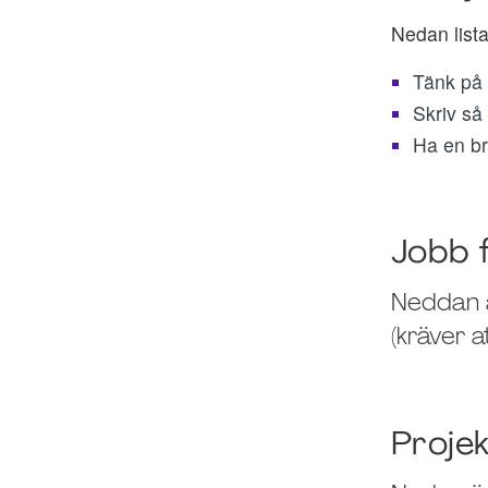
Nedan lista
Tänk på a
Skriv så 
Ha en bra
Jobb 
Neddan ä
(kräver a
Proje