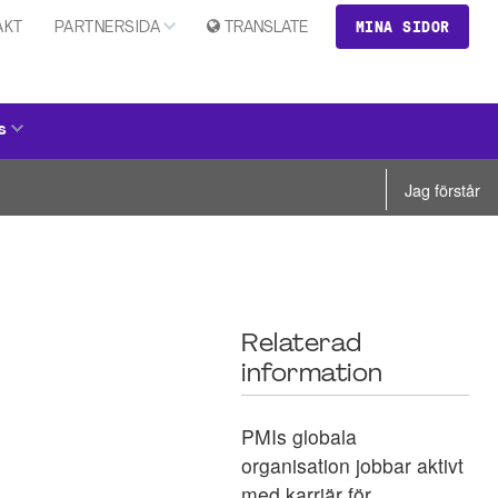
MINA SIDOR
AKT
PARTNERSIDA
TRANSLATE
s
Jag förstår
Relaterad
information
PMIs globala
organisation jobbar aktivt
med karriär för