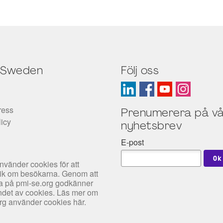
 Sweden
Följ oss
ress
Prenumerera på vå
licy
nyhetsbrev
E-post
nvänder cookies för att
tik om besökarna. Genom att
rfa på pmi-se.org godkänner
det av cookies. Läs mer om
org använder cookies
här
.