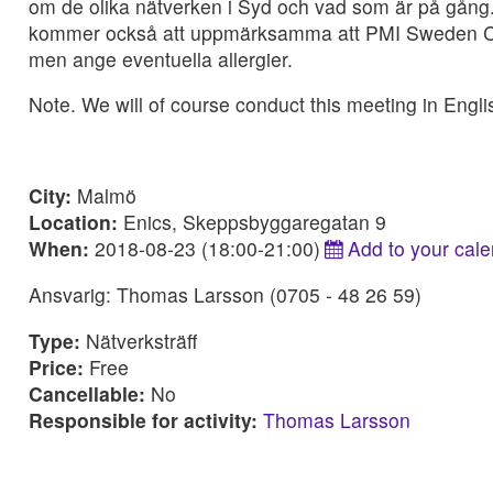
om de olika nätverken i Syd och vad som är på gång. 
kommer också att uppmärksamma att PMI Sweden Chap
men ange eventuella allergier.
Note. We will of course conduct this meeting in Engli
City:
Malmö
Location:
Enics, Skeppsbyggaregatan 9
When:
2018-08-23 (18:00-21:00)
Add to your cal
Ansvarig: Thomas Larsson (0705 - 48 26 59)
Type:
Nätverksträff
Price:
Free
Cancellable:
No
Responsible for activity:
Thomas Larsson