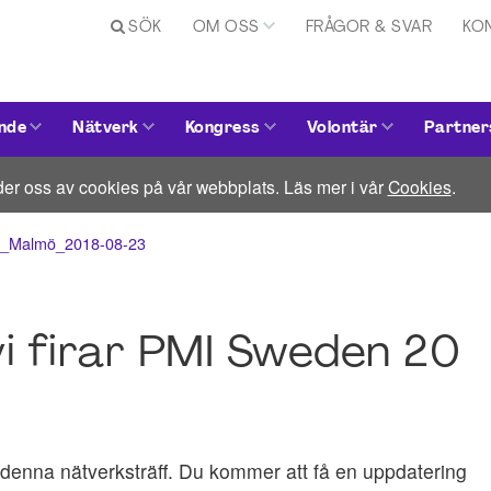
SÖK
OM OSS
FRÅGOR & SVAR
KO
nde
Nätverk
Kongress
Volontär
Partner
er oss av cookies på vår webbplats. Läs mer i vår
Cookies
.
 år_Malmö_2018-08-23
i firar PMI Sweden 20
ll denna nätverksträff. Du kommer att få en uppdatering