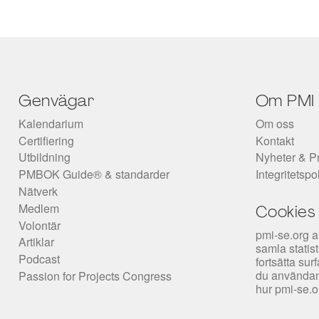
Genvägar
Om PMI
Kalendarium
Om oss
Certifiering
Kontakt
Utbildning
Nyheter & P
PMBOK Guide® & standarder
Integritetspo
Nätverk
Medlem
Cookies
Volontär
pmi-se.org a
Artiklar
samla statis
Podcast
fortsätta su
du användan
Passion for Projects Congress
hur pmi-se.