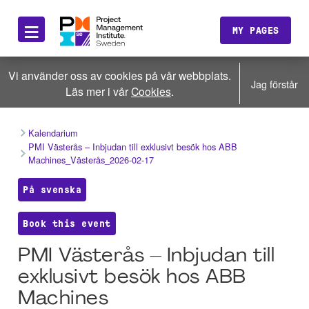
≡
MY PAGES
Vi använder oss av cookies på vår webbplats.
Jag förstår
Läs mer i vår
Cookies
.
Kalendarium
PMI Västerås – Inbjudan till exklusivt besök hos ABB
Machines_Västerås_2026-02-17
På svenska
Book this event
PMI Västerås – Inbjudan till
exklusivt besök hos ABB
Machines