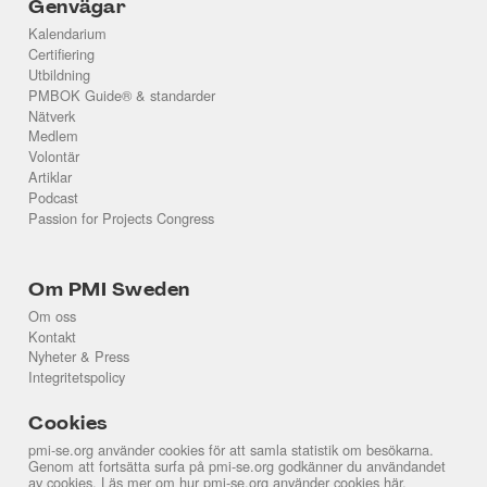
Genvägar
Kalendarium
Certifiering
Utbildning
PMBOK Guide® & standarder
Nätverk
Medlem
Volontär
Artiklar
Podcast
Passion for Projects Congress
Om PMI Sweden
Om oss
Kontakt
Nyheter & Press
Integritetspolicy
Cookies
pmi-se.org använder cookies för att samla statistik om besökarna.
Genom att fortsätta surfa på pmi-se.org godkänner du användandet
av cookies. Läs mer om hur pmi-se.org använder cookies
här
.