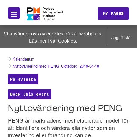
≡
MY PAGES
Vi använder oss av cookies på vår webbplats.
Jag förstår
Läs mer i vår
Cookies
.
Kalendarium
Nyttovärdering med PENG_Göteborg_2019-04-10
På svenska
Book this event
Nyttovärdering med PENG
PENG är marknadens mest etablerade modell för
att identifiera och värdera alla nyttor som en
investering eller förändring kan ge.